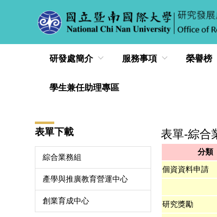
跳
到
主
要
內
研發處簡介
服務事項
榮譽榜
容
區
學生兼任助理專區
表單下載
表單-綜合
分類
綜合業務組
個資資料申請
產學與推廣教育營運中心
創業育成中心
研究獎勵