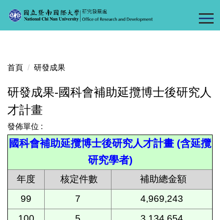
跳
到
主
要
內
容
首頁
研發成果
區
研發成果-國科會補助延攬博士後研究人
才計畫
發佈單位 :
國科會補助延攬博士後研究人才計畫 (含延攬
研究學者)
年度
核定件數
補助總金額
99
7
4,969,243
100
5
3,134,654